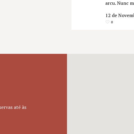
arcu. Nunc ma
12 de Novem
0
servas até às