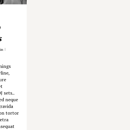
p
s
in
nings
line,
ure
et
J sets..
ed neque
gravida
on tortor
etra
nsequat