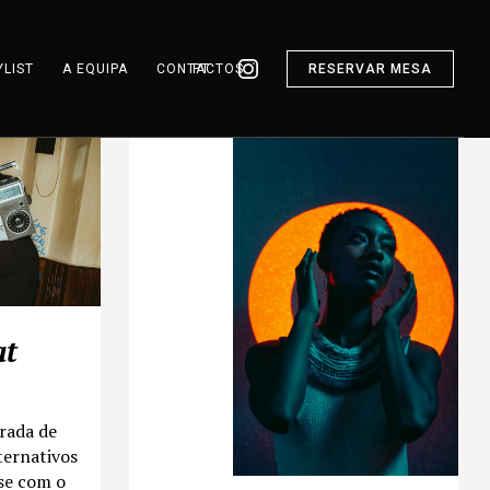
YLIST
A EQUIPA
CONTACTOS
PT
RESERVAR MESA
at
rada de
ternativos
se com o