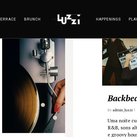
TERRACE
BRUNCH
HAPPENINGS
PLA
Backbe
By
admin_luzzi
Uma noite cu
R&B, sons al
e groovy hou