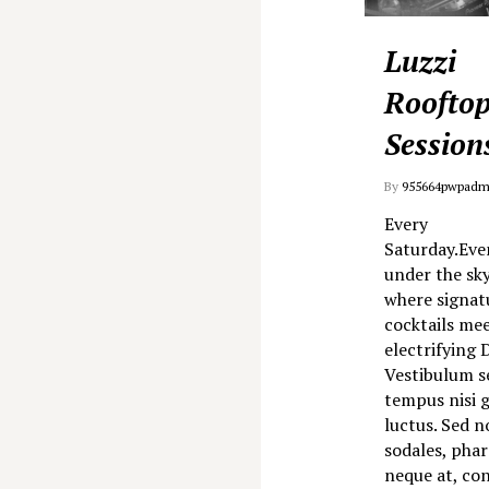
Luzzi
Roofto
Session
By
955664pwpadm
Every
Saturday.Eve
under the sky
where signat
cocktails me
electrifying D
Vestibulum s
tempus nisi 
luctus. Sed n
sodales, phar
neque at, co